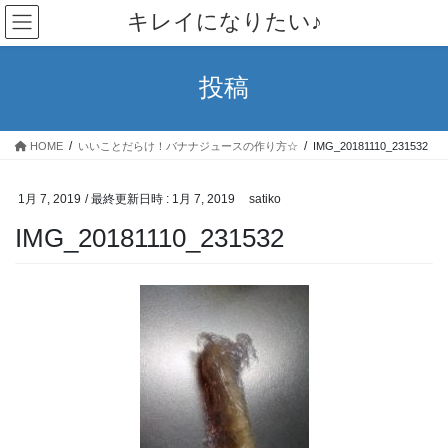
コ
ナ
キレイになりたい♪
ン
ビ
テ
ゲ
ン
ー
投稿
ツ
シ
へ
ョ
ス
ン
HOME
いいことだらけ！バナナジュースの作り方☆
IMG_20181110_231532
キ
に
ッ
移
プ
動
1月 7, 2019
/ 最終更新日時 :
1月 7, 2019
satiko
IMG_20181110_231532