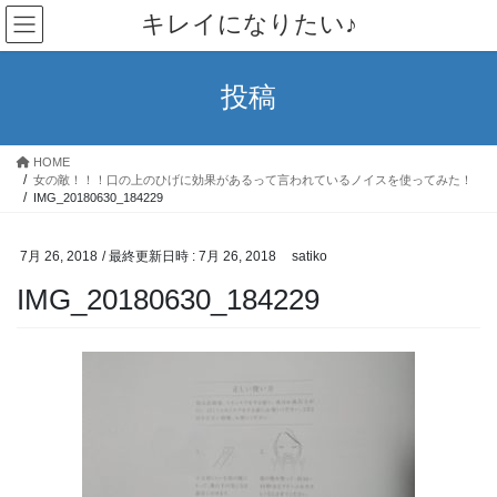
コ
ナ
キレイになりたい♪
ン
ビ
テ
ゲ
ン
ー
投稿
ツ
シ
へ
ョ
ス
ン
HOME
キ
に
女の敵！！！口の上のひげに効果があるって言われているノイスを使ってみた！
ッ
移
IMG_20180630_184229
プ
動
7月 26, 2018
/ 最終更新日時 :
7月 26, 2018
satiko
IMG_20180630_184229