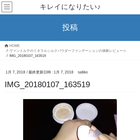
コ
ナ
キレイになりたい♪
ン
ビ
テ
ゲ
ン
ー
投稿
ツ
シ
へ
ョ
ス
ン
HOME
キ
に
ヴァントルテのミネラルシルクパウダーファンデーションの体験レビュー☆
ッ
移
IMG_20180107_163519
プ
動
1月 7, 2018
/ 最終更新日時 :
1月 7, 2018
satiko
IMG_20180107_163519