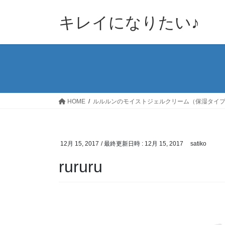
コ
ナ
ン
ビ
キレイになりたい♪
テ
ゲ
ン
ー
ツ
シ
へ
ョ
ス
ン
キ
に
ッ
移
HOME
ルルルンのモイストジェルクリーム（保湿タイプ
プ
動
12月 15, 2017
/ 最終更新日時 :
12月 15, 2017
satiko
rururu